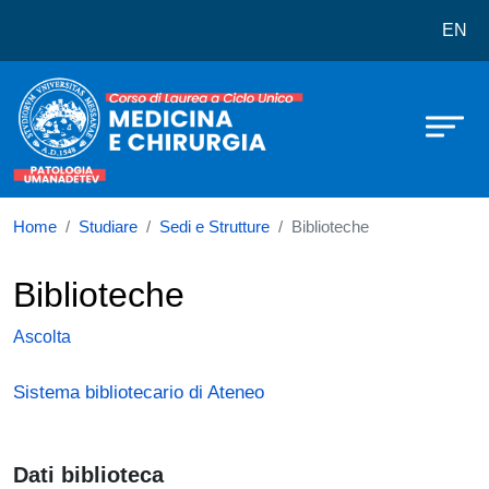
Corso di laurea in Medicina e chiru
Salta al contenuto principale
EN
Home
Studiare
Sedi e Strutture
Biblioteche
Biblioteche
Ascolta
Sistema bibliotecario di Ateneo
Dati biblioteca